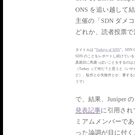
ONS を追い越し
主催の「SDN ダメコ
どれか、読者投票で決
タイトルは "
Turkeys of SDN
"。SDN 
SDN のことをレポートし続けてい
真面目に馬鹿っぽいことをするのは
（Turkey って何だ？と思うと（
ど）、駄作とか失敗作とか、要する
うで）
で、結果、Juniper
発表記事
に引用されてい
ミアムメンバーであり
った論調が目に付く。O