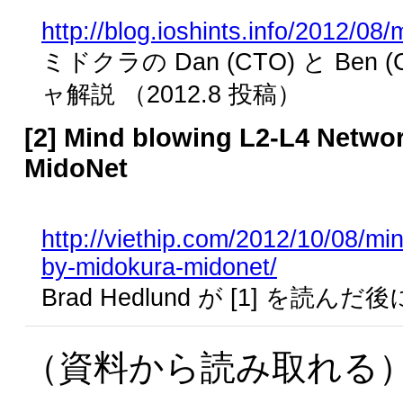
http://blog.ioshints.info/2012/08
ミドクラの Dan (CTO) と B
ャ解説 （2012.8 投稿）
[2] Mind blowing L2-L4 Networ
MidoNet
http://viethip.com/2012/10/08/min
by-midokura-midonet/
Brad Hedlund が [1] を読ん
（資料から読み取れる