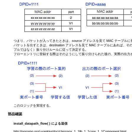
つまり、パケットが入ってきたときは、source アドレスを見て MAC テーブルに登録
パケットを出すときは、destination アドレスを見て MAC テーブルにあれば
ブルではなく）振り分けルールに従って決定する。
フローエントリに登録する際はそのようにして振り分けられた後の、実際の出力ポ
このロジックを実現する。
部品確認
install_datapath_flow( ) による送信
http://noxrepo.org/~yapkke/doc/classnox_1_1lib_1_1core_1_1Component.html