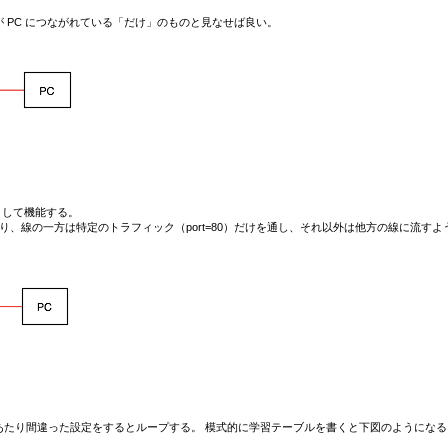
側が PC につながれている「だけ」のものと見なせば良い。
ジとして機能する。
あり、線の一方は特定のトラフィック（port=80）だけを通し、それ以外は他方の線に流す
に注意。このあたり間違った設定をするとループする。 模式的に学習テーブルを書くと下図のようにな