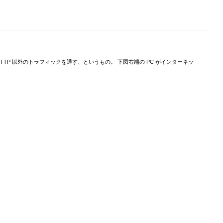
には HTTP 以外のトラフィックを通す、というもの。 下図右端の PC がインターネッ