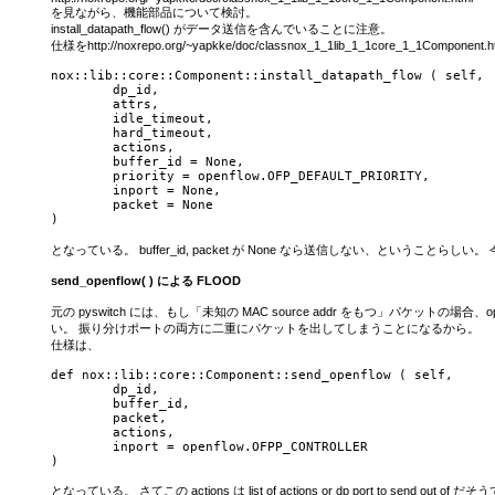
を見ながら、機能部品について検討。
install_datapath_flow() がデータ送信を含んでいることに注意。
仕様をhttp://noxrepo.org/~yapkke/doc/classnox_1_1lib_1_1core_1_1Compone
nox::lib::core::Component::install_datapath_flow ( self,

 	dp_id,

 	attrs,

 	idle_timeout,

 	hard_timeout,

 	actions,

 	buffer_id = None,

 	priority = openflow.OFP_DEFAULT_PRIORITY,

 	inport = None,

 	packet = None	

となっている。 buffer_id, packet が None なら送信しない、と
send_openflow( ) による FLOOD
元の pyswitch には、もし「未知の MAC source addr をもつ」パケットの場合、
い。 振り分けポートの両方に二重にパケットを出してしまうことになるから。
仕様は、
def nox::lib::core::Component::send_openflow ( self,

 	dp_id,

 	buffer_id,

 	packet,

 	actions,

 	inport = openflow.OFPP_CONTROLLER

となっている。 さてこの actions は list of actions or dp port to s