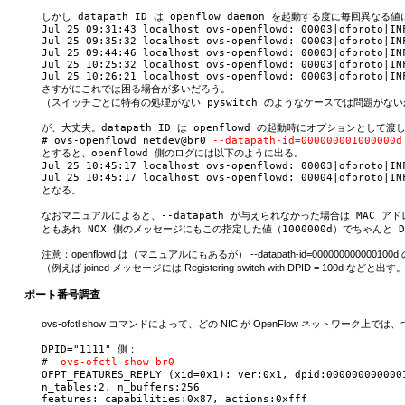
しかし datapath ID は openflow daemon を起動する度に毎回異なる値
Jul 25 09:31:43 localhost ovs-openflowd: 00003|ofproto|INF
Jul 25 09:35:32 localhost ovs-openflowd: 00003|ofproto|INF
Jul 25 09:44:46 localhost ovs-openflowd: 00003|ofproto|INF
Jul 25 10:25:32 localhost ovs-openflowd: 00003|ofproto|INF
Jul 25 10:26:21 localhost ovs-openflowd: 00003|ofproto|INF
さすがにこれでは困る場合が多いだろう。

（スイッチごとに特有の処理がない pyswitch のようなケースでは問題がない
が、大丈夫。datapath ID は openflowd の起動時にオプションとして渡
# ovs-openflowd netdev@br0 
--datapath-id=000000001000000d
とすると、openflowd 側のログには以下のように出る。

Jul 25 10:45:17 localhost ovs-openflowd: 00003|ofproto|IN
Jul 25 10:45:17 localhost ovs-openflowd: 00004|ofproto|IN
となる。

なおマニュアルによると、--datapath が与えられなかった場合は MAC ア
注意：openflowd は（マニュアルにもあるが） --datapath-id=000000
（例えば joined メッセージには Registering switch with DPID = 100d などと出す
ポート番号調査
ovs-ofctl show コマンドによって、どの NIC が OpenFlow ネット
DPID="1111" 側：

#  
ovs-ofctl show br0
OFPT_FEATURES_REPLY (xid=0x1): ver:0x1, dpid:000000000000
n_tables:2, n_buffers:256

features: capabilities:0x87, actions:0xfff
