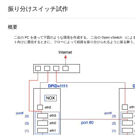
振り分けスイッチ試作
概要
二台の PC を使って下図のような環境を作成する。 二台の Open vSwitch （に
ト向けに通信するときに、フローによって経路を振り分けられるように振る舞う