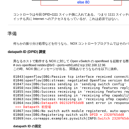
コントローラは今回 DPID=1111 スイッチ側に入れてある。 つまり 1111 スイッチにつ
イッチも共に Internet へのアクセスをもっているが、これは必須ではない。
準備
何らかの振り分け処理などを行うなら、NOX コントローラプログラムではその
datapath ID (DPID) 調査
異なるホストで動作する NOX に対して Open vSwitch の openflowd 
# ovs-openflowd netdev@br0 --ports=eth0,eth2 tcp:192.168.12.96
この時、NOX 側にメッセージが出る。 関係ありそうなものを以下に抜粋。
01843|openflow|DBG:Passive tcp interface received connecti
01846|openflow|DBG:stream: negotiated OpenFlow version 0x
01847|nox|DBG:Success sending in 'sending switch config'

01850|nox|DBG:Success sending in 'receiving features reply
01855|nox|DBG:Success receiving in 'receiving features rep
01858|nox|DBG:Success sending in 'receiving ofmp capabilit
01863|nox|DBG:Success receiving in 'receiving ofmp capabil
01864|nox|DBG:
Datapath 002320f65dd8
 sent error in respons
<<< Datapath 初登場
01867|nox|DBG:No switch auth module registered, auto-appro
01868|nox|DBG:Registering switch with 
DPID = 2320f65dd8
01869|nox.coreapps.examples.pyswitch|INFO:
Switch 2320f65d
datapath ID の固定