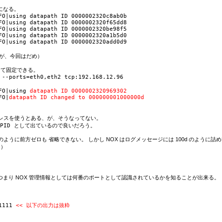
になる。

O|using datapath ID 0000002320c8ab0b

O|using datapath ID 0000002320f65dd8

O|using datapath ID 0000002320be98f5

O|using datapath ID 0000002320a1b5d0

O|using datapath ID 0000002320add0d9

が、今回はだめ）

して固定できる。

 --ports=eth0,eth2 tcp:192.168.12.96

FO|using 
datapath ID 0000002320969302
FO|
datapath ID changed to 000000001000000d
ドレスを使うとある、が、そうなってない。

000000100d のように前方ゼロも 省略できない。 しかし NOX はログメッセージには 100d
。）
ワーク上では、つまり NOX 管理情報としては何番のポートとして認識されているかを知ることが出来る。
1111 
<< 以下の出力は抜粋 