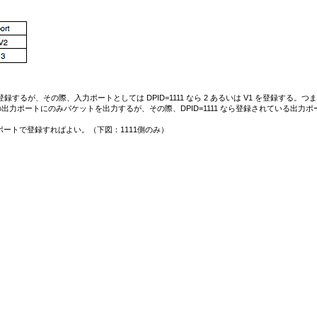
するが、その際、入力ポートとしては DPID=1111 なら 2 あるいは V1 を登録する。つまり
、その出力ポートにのみパケットを出力するが、その際、DPID=1111 なら登録されている出力ポ
ートで登録すればよい。（下図：1111側のみ）