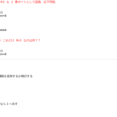
eth1 を 1 番ポートとして認識。以下同様。 
1

n=0

aaa

< これだけ 0x1 なのは何？？
1

分け」の機能を追加するか検討する
外なら 1 へ出す