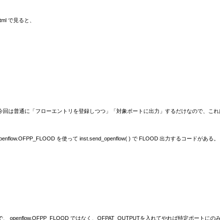
nt.html で見ると、
いうことらしい。 今回は普通に「フローエントリを登録しつつ」「対象ポートに出力」するだけなので、
openflow.OFPP_FLOOD を使って inst.send_openflow( ) で FLOOD 出
end out of だそうで、 openflow.OFPP_FLOOD ではなく、OFPAT_OUTPUTを入れてやれば