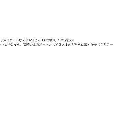
入力ポートなら 3 or 1 が V1 に集約して登録する。
ートが V1 なら、実際の出力ポートとして 3 or 1 のどちらに出すかを（学習テー