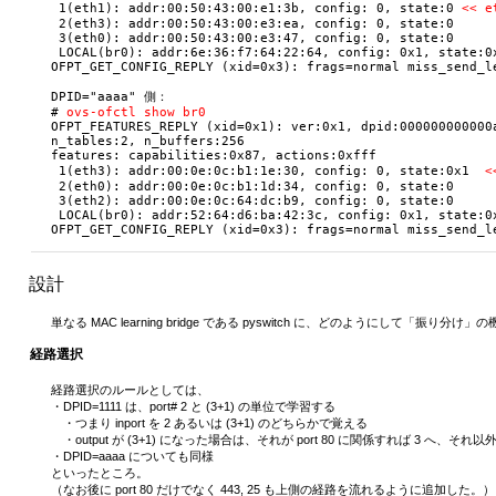
 1(eth1): addr:00:50:43:00:e1:3b, config: 0, state:0 
<< 
 2(eth3): addr:00:50:43:00:e3:ea, config: 0, state:0

 3(eth0): addr:00:50:43:00:e3:47, config: 0, state:0

 LOCAL(br0): addr:6e:36:f7:64:22:64, config: 0x1, state:0x
OFPT_GET_CONFIG_REPLY (xid=0x3): frags=normal miss_send_le
DPID="aaaa" 側：

# 
ovs-ofctl show br0
OFPT_FEATURES_REPLY (xid=0x1): ver:0x1, dpid:000000000000a
n_tables:2, n_buffers:256

features: capabilities:0x87, actions:0xfff

 1(eth3): addr:00:0e:0c:b1:1e:30, config: 0, state:0x1  
<
 2(eth0): addr:00:0e:0c:b1:1d:34, config: 0, state:0

 3(eth2): addr:00:0e:0c:64:dc:b9, config: 0, state:0

 LOCAL(br0): addr:52:64:d6:ba:42:3c, config: 0x1, state:0x
設計
単なる MAC learning bridge である pyswitch に、どのようにして「振り
経路選択
経路選択のルールとしては、
・DPID=1111 は、port# 2 と (3+1) の単位で学習する
・つまり inport を 2 あるいは (3+1) のどちらかで覚える
・output が (3+1) になった場合は、それが port 80 に関係すれば 3 へ、それ以
・DPID=aaaa についても同様
といったところ。
（なお後に port 80 だけでなく 443, 25 も上側の経路を流れるように追加した。）