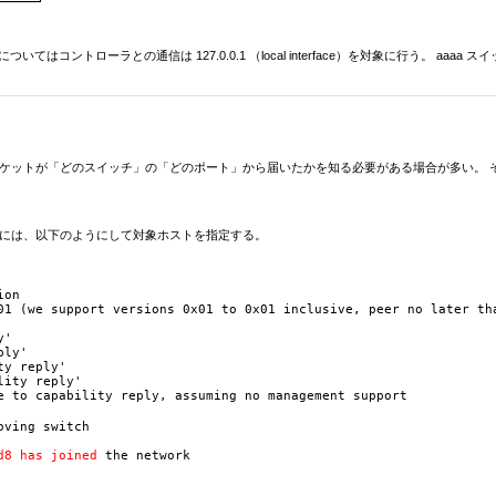
いてはコントローラとの通信は 127.0.0.1 （local interface）を対象に行う。 aaaa 
パケットが「どのスイッチ」の「どのポート」から届いたかを知る必要がある場合が多い。 
を起動する際には、以下のようにして対象ホストを指定する。
on 

01 (we support versions 0x01 to 0x01 inclusive, peer no later tha
'

ly'

y reply'

ity reply'

e to capability reply, assuming no management support

ving switch

d8 has joined