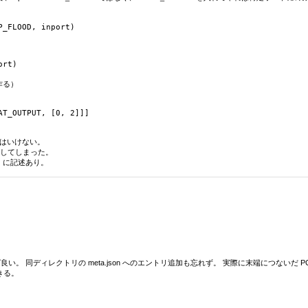
作る）

T_OUTPUT, [0, 2]]]

はいけない。

s 以下あたりに置けば良い。 同ディレクトリの meta.json へのエントリ追加も忘れず。 実際に末端
きる。