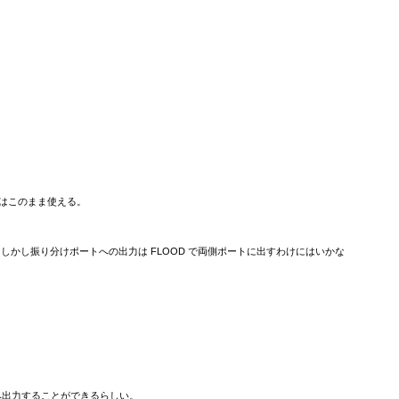
これはこのまま使える。
力するコードがある。 しかし振り分けポートへの出力は FLOOD で両側ポートに出すわけにはいかな
特定ポートにのみ出力することができるらしい。