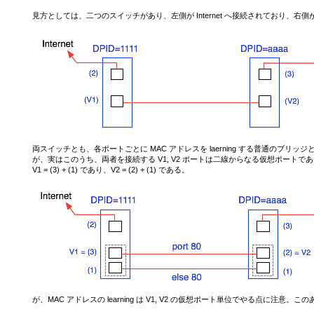
見方としては、二つのスイッチがあり、左側が Internet へ接続されており、右
両スイッチとも、各ポートごとに MAC アドレスを laerning する普通のブリッ
が、実はこのうち、両者を接続する V1, V2 ポートは二線からなる仮想ポートで
V1 = (3) + (1) であり、V2 = (2) + (1) である。
が、MAC アドレスの learning は V1, V2 の仮想ポート単位でやる点