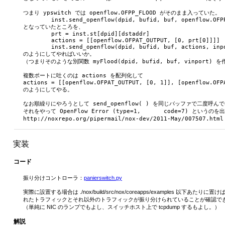
つまり ypswitch では openflow.OFPP_FLOOD がそのまま入っていた。

	inst.send_openflow(dpid, bufid, buf, openflow.OFPP_FLOOD, inport)

となっていたところを、

	prt = inst.st[dpid][dstaddr]

	actions = [[openflow.OFPAT_OUTPUT, [0, prt[0]]]]

	inst.send_openflow(dpid, bufid, buf, actions, inport)

のようにしてやればいいか。

（つまりそのような別関数 myFlood(dpid, bufid, buf, vinport) を
複数ポートに吐くのは actions を配列化して

actions = [[openflow.OFPAT_OUTPUT, [0, 1]], [openflow.OFPA
のようにしてやる。

なお順繰りにやろうとして send_openflow( ) を同じバッファで二度呼んで
それをやって OpenFlow Error (type=1,	code=7) というのを出してしまった。

実装
コード
振り分けコントローラ：
panierswitch.py
実際に設置する場合は ./nox/build/src/nox/coreapps/example
れたトラフィックとそれ以外のトラフィックが振り分けられていることが確認で
（単純に NIC のランプでもよし、スイッチホスト上で tcpdump するもよし。）
解説