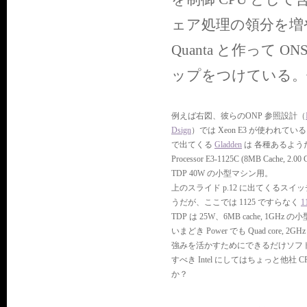
ェア処理の領分を増
Quanta と作って
ップをつけている。
例えば右図、彼らのONP 参照設計（
Dsign
）では Xeon E3 が使われてい
で出てくる
Gladden
は 各種あるようだが恐
Processor E3-1125C (8MB Cache,
TDP 40W の小型マシン用。
上のスライド p.12 に出てくるスイ
うだが、ここでは 1125 ですらなく
1
TDP は 25W、6MB cache, 1GHz
いまどき Power でも Quad core,
強みを活かすためにできるだけソフ
すべき Intel にしてはちょっと他社
か？