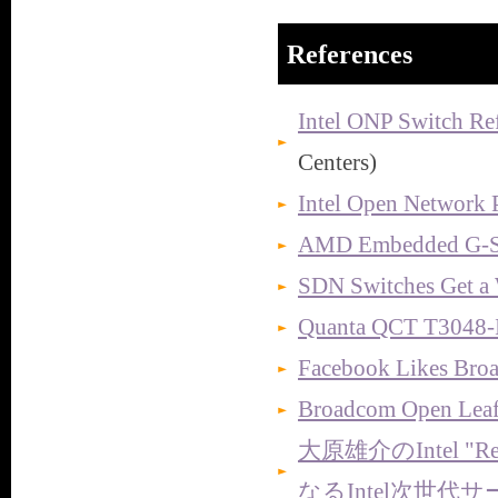
References
Intel ONP Switch Re
Centers)
Intel Open Network 
AMD Embedded G-Se
SDN Switches Get a 
Quanta QCT T3048-
Facebook Likes Broa
Broadcom Open Leaf 
大原雄介のIntel "Re
なるIntel次世代