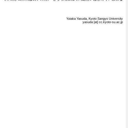
Yutaka Yasuda, Kyoto Sangyo University
yasuda [at] cc.kyoto-su.ac.jp