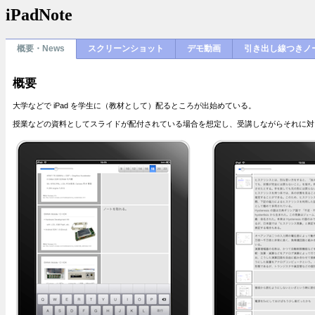
iPadNote
概要・news
スクリーンショット
デモ動画
引き出し線つきノ
概要
大学などで iPad を学生に（教材として）配るところが出始めている。
授業などの資料としてスライドが配付されている場合を想定し、受講しながらそれに対