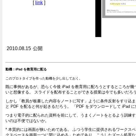
[
link
]
2010.08.15
公開
動機：iPad を教育用に配る
このプロトタイプを作った動機を少し出しておく。
既に事例があるが、恐らく今後 iPad を教育用に配ろうとするところが
いと想像する。 スライドを配布することができる授業は今でも多いだろ
しかし「教員が板書した内容をノートに写す」ように条件反射をすり込まれ
と PDF を配ると何が起きるだろう。 「PDF をダウンロードして iP
つまり電子的に配られた資料を前にして、うまくノートをとるよう訓練する必
いのは不便ではないか。
* 本質的には画面が狭いためである。 ふつう学生に提供されるワークス
クスペースを画面一つに閉じ込める」ためであり、こうしたズーム処置な