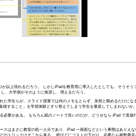
幾つか以上現れるだろう。 しかしiPadを教育用に導入したとしても、そうそう
うし、大学側がそのように推奨し、増えるだろう。
た学生らが、スライド授業では何のメモもとらず、呆然と眺めるだけになるこ
ad に集積すること」を学習体験とすり替えてしまう学生を量産してしまわないか
要がある。 もちろん紙のノートで良いのだが、どうせなら iPad で直接行
ペースはまさに教室の机一人分であり、iPad 一画面などという事態はありえ
どのトリックはそこから来る。 紙ほどにコストが下がり、必要なら複数冊並