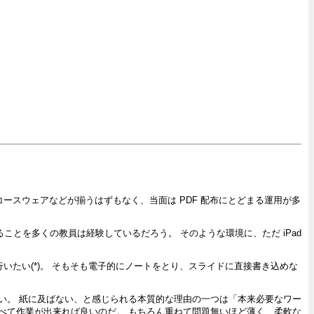
コースウェアなどが揃うはずもなく、当面は PDF 配布にとどまる運用が多
とを多くの教員は経験しているだろう。 そのような環境に、ただ iPad
。
いたい(*)。 そもそも電子的にノートをとり、スライドに直接書き込めな
ない。 紙に及ばない、と感じられる本質的な理由の一つは「本来必要なワー
べて作業が出来れば良いのだ。 もちろん重ねて問題無いほど薄く、柔軟な