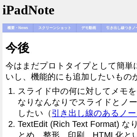
iPadNote
概要・news
スクリーンショット
デモ動画
引き出し線つきノ
今後
今はまだプロトタイプとして簡単
いし、機能的にも追加したいもの
スライド中の何に対してメモを
なりなんなりでスライドとノー
したい（
引き出し線のあるノー
TextEdit (Rich Text For
とめ、整形、印刷、HTML化